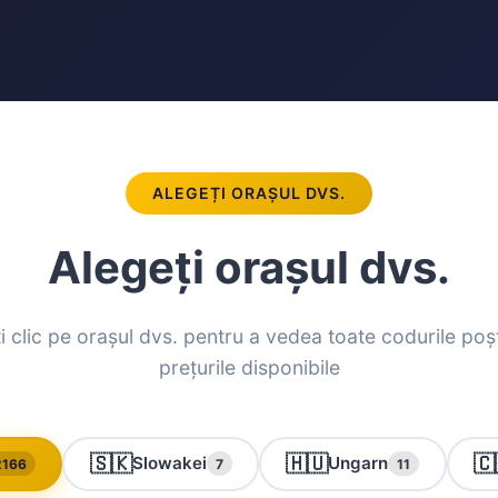
ALEGEȚI ORAȘUL DVS.
Alegeți orașul dvs.
i clic pe orașul dvs. pentru a vedea toate codurile poșt
prețurile disponibile
🇸🇰
🇭🇺
🇨
Slowakei
Ungarn
2166
7
11