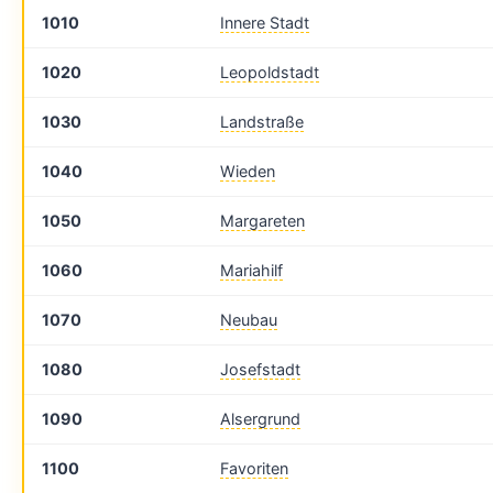
1010
Innere Stadt
1020
Leopoldstadt
1030
Landstraße
1040
Wieden
1050
Margareten
1060
Mariahilf
1070
Neubau
1080
Josefstadt
1090
Alsergrund
1100
Favoriten