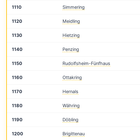
1110
Simmering
1120
Meidling
1130
Hietzing
1140
Penzing
1150
Rudolfsheim-Fünfhaus
1160
Ottakring
1170
Hernals
1180
Währing
1190
Döbling
1200
Brigittenau