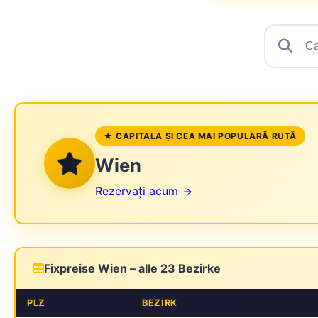
★ CAPITALA ȘI CEA MAI POPULARĂ RUTĂ
Wien
Rezervați acum
Fixpreise Wien – alle 23 Bezirke
PLZ
BEZIRK