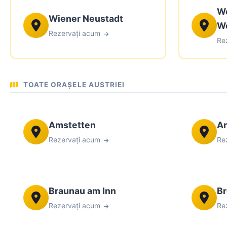
Wo
Wiener Neustadt
We
Rezervați acum
Re
TOATE ORAȘELE AUSTRIEI
Amstetten
An
Rezervați acum
Re
Braunau am Inn
B
Rezervați acum
Re