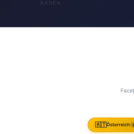
Faceț
🇦🇹
Österreich