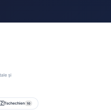
ale și
🇿
Tschechien
10