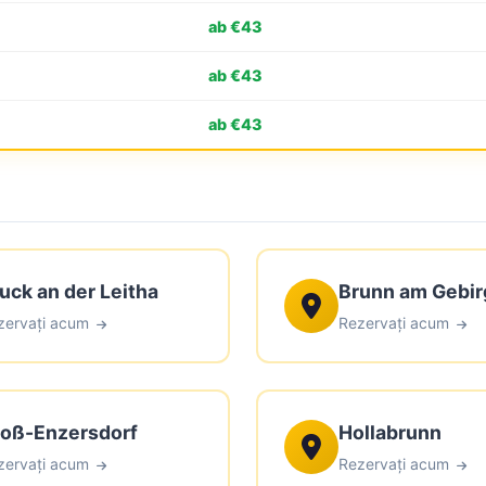
ab €43
ab €43
ab €43
uck an der Leitha
Brunn am Gebir
zervați acum
Rezervați acum
oß-Enzersdorf
Hollabrunn
zervați acum
Rezervați acum