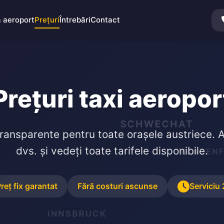
a aeroport
Prețuri
Întrebări
Contact
Prețuri taxi aeropor
 PÖLTEN
SCHWECHAT
 transparente pentru toate orașele austriece. A
dvs. și vedeți toate tarifele disponibile.
KLAGEN
reț fix garantat
Fără costuri ascunse
Serviciu
INNSBRUCK