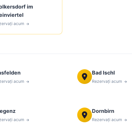
lkersdorf im
inviertel
zervați acum
sfelden
Bad Ischl
zervați acum
Rezervați acum
regenz
Dornbirn
zervați acum
Rezervați acum