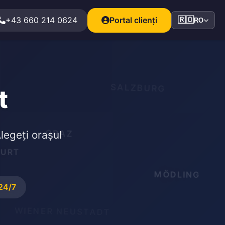
+43 660 214 0624
Portal clienți
🇷🇴
RO
SALZBURG
t
GRAZ
legeți orașul
FURT
MÖDLING
 24/7
WIENER NEUSTADT