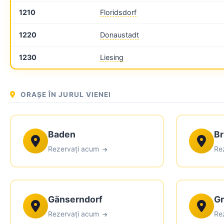
1210
Floridsdorf
1220
Donaustadt
1230
Liesing
ORAȘE ÎN JURUL VIENEI
Baden
Br
Rezervați acum
Re
Gänserndorf
Gr
Rezervați acum
Re