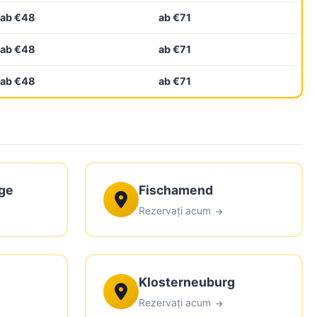
ab €48
ab €71
ab €48
ab €71
ab €48
ab €71
ge
Fischamend
Rezervați acum
Klosterneuburg
Rezervați acum