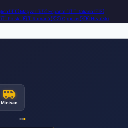
lish
🇭🇺
Magyar
🇪🇸
Español
🇮🇹
Italiano
🇫🇷
🇱
Polski
🇷🇴
Română
🇷🇸
Српски
🇭🇷
Hrvatski
Minivan