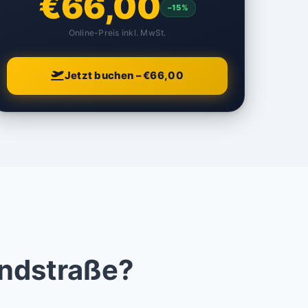
€66,00
–15%
Online-Preis inkl. MwSt.
Jetzt buchen – €66,00
andstraße?