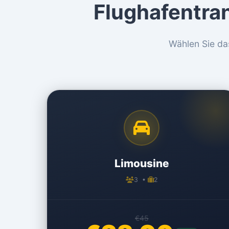
Flughafentra
Wählen Sie da
Limousine
3 •
2
€45