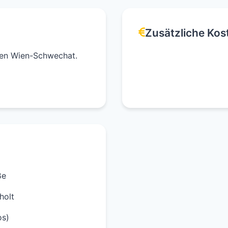
Zusätzliche Kos
fen Wien-Schwechat.
ße
holt
os)