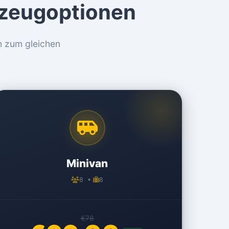
rzeugoptionen
n zum gleichen
Minivan
8 •
8
€78