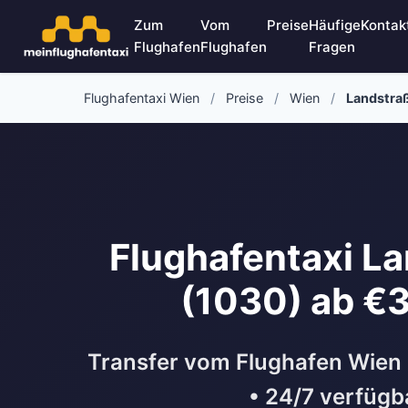
Zum
Vom
Preise
Häufige
Kontak
Flughafen
Flughafen
Fragen
Flughafentaxi Wien
/
Preise
/
Wien
/
Landstra
Flughafentaxi L
(1030) ab €
Transfer vom Flughafen Wien
• 24/7 verfügb