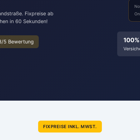
No
ndstraße. Fixpreise ab
On
chen in 60 Sekunden!
100%
8/5 Bewertung
Versich
FIXPREISE INKL. MWST.