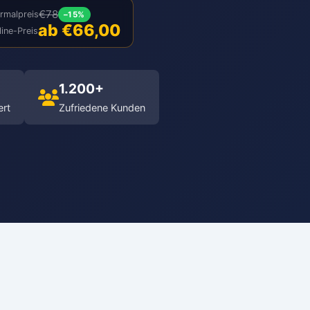
€78
rmalpreis
–15%
ab €66,00
line-Preis
1.200+
ert
Zufriedene Kunden