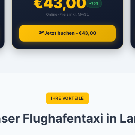
€43,00
–15%
Online-Preis inkl. MwSt.
Jetzt buchen – €43,00
IHRE VORTEILE
er Flughafentaxi in L