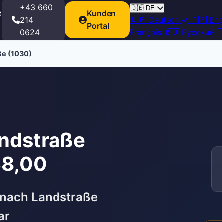
+43 660
🇩🇪
DE
Kunden
t
214
🇩🇪
Deutsch
🇬🇧
Eng
Portal
0624
Français
🇷🇺
Русский

ße (1030)
andstraße
38,00
 nach Landstraße
ar