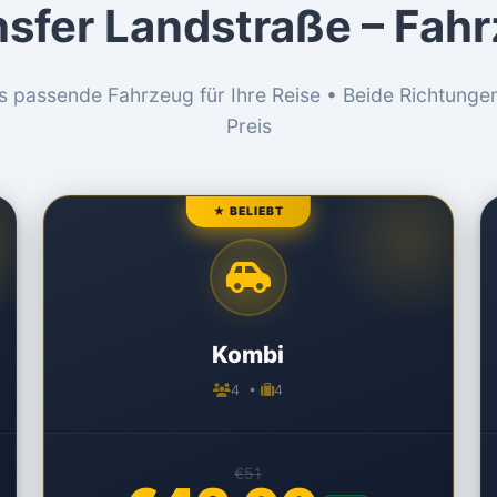
nsfer Landstraße – Fah
s passende Fahrzeug für Ihre Reise • Beide Richtunge
Preis
★ BELIEBT
Kombi
4 •
4
€51