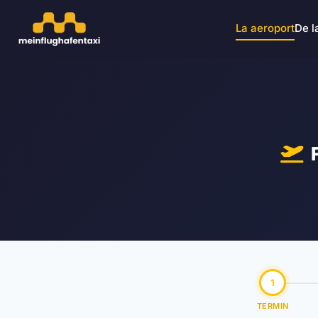
La aeroport
De l
1
TERMIN