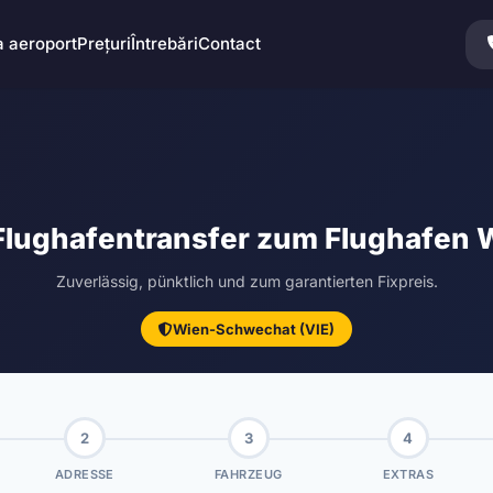
a aeroport
Prețuri
Întrebări
Contact
Flughafentransfer zum Flughafen 
Zuverlässig, pünktlich und zum garantierten Fixpreis.
Wien-Schwechat (VIE)
2
3
4
ADRESSE
FAHRZEUG
EXTRAS