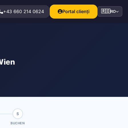
+43 660 214 0624
Portal clienți
🇷🇴
RO
Wien
5
BUCHEN