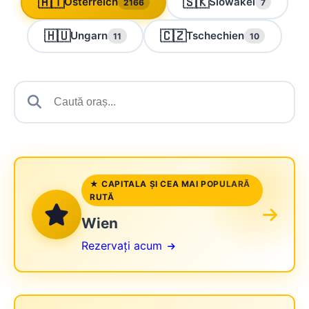
🇦🇹
🇸🇰
Österreich
Slowakei
2166
7
🇭🇺
🇨🇿
Ungarn
Tschechien
11
10
★ CAPITALA ȘI CEA MAI POPULARĂ
RUTĂ
Wien
Rezervați acum