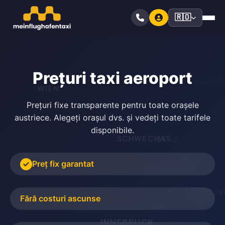
🇷🇴
Prețuri taxi aeroport
SALZBU
WIEN
Prețuri fixe transparente pentru toate orașele
ST. PÖLTEN
austriece. Alegeți orașul dvs. și vedeți toate tarifele
disponibile.
GRAZ
SCHWECHAT
Preț fix garantat
KLAGENFURT
EISENSTADT
MÖDLIN
Fără costuri ascunse
LINZ
INNSBRUCK