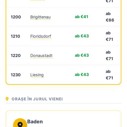
€71
ab
ab €41
1200
Brigittenau
€66
ab
ab €43
1210
Floridsdorf
€71
ab
ab €43
1220
Donaustadt
€71
ab
ab €43
1230
Liesing
€71
ORAȘE ÎN JURUL VIENEI
Baden