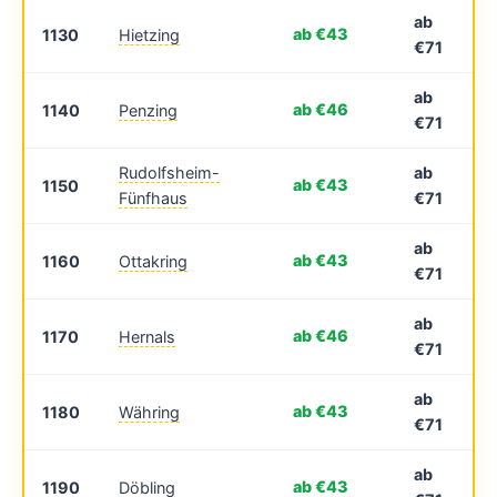
ab
ab €43
1130
Hietzing
€71
ab
ab €46
1140
Penzing
€71
Rudolfsheim-
ab
ab €43
1150
Fünfhaus
€71
ab
ab €43
1160
Ottakring
€71
ab
ab €46
1170
Hernals
€71
ab
ab €43
1180
Währing
€71
ab
ab €43
1190
Döbling