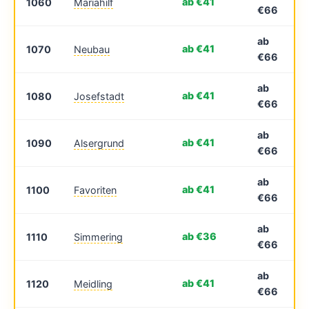
ab €41
1060
Mariahilf
€66
ab
ab €41
1070
Neubau
€66
ab
ab €41
1080
Josefstadt
€66
ab
ab €41
1090
Alsergrund
€66
ab
ab €41
1100
Favoriten
€66
ab
ab €36
1110
Simmering
€66
ab
ab €41
1120
Meidling
€66