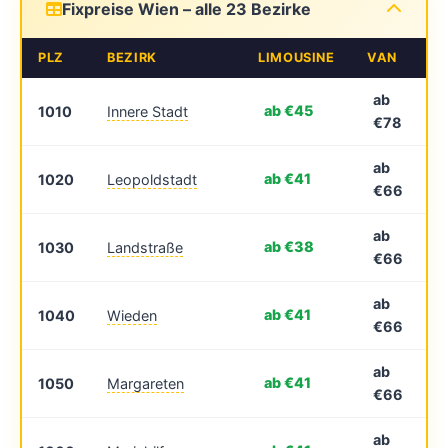
Fixpreise Wien – alle 23 Bezirke
PLZ
BEZIRK
LIMOUSINE
VAN
ab
ab €45
1010
Innere Stadt
€78
ab
ab €41
1020
Leopoldstadt
€66
ab
ab €38
1030
Landstraße
€66
ab
ab €41
1040
Wieden
€66
ab
ab €41
1050
Margareten
€66
ab