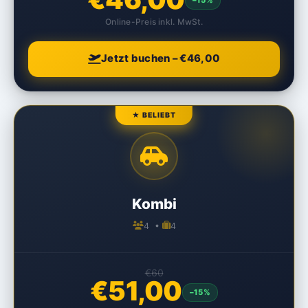
–15%
Online-Preis inkl. MwSt.
Jetzt buchen – €46,00
★ BELIEBT
Kombi
4 •
4
€60
€51,00
–15%