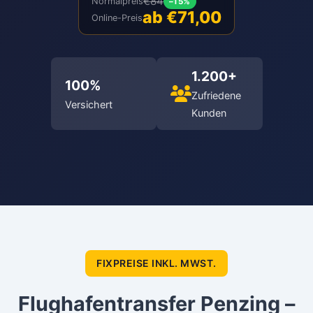
€84
Normalpreis
–15%
ab €71,00
Online-Preis
1.200+
100%
Zufriedene
Versichert
Kunden
FIXPREISE INKL. MWST.
Flughafentransfer Penzing –