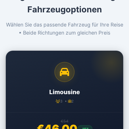
Fahrzeugoptionen
Wählen Sie das passende Fahrzeug für Ihre Reise
• Beide Richtungen zum gleichen Preis
Limousine
3 •
2
€54
€46,00