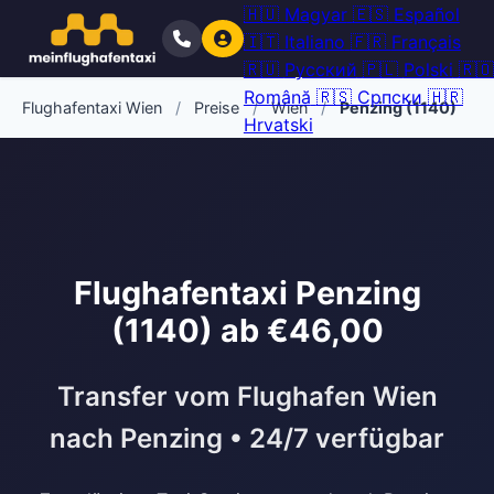
🇭🇺
Magyar
🇪🇸
Español
🇮🇹
Italiano
🇫🇷
Français
🇷🇺
Русский
🇵🇱
Polski
🇷🇴
Română
🇷🇸
Српски
🇭🇷
Flughafentaxi Wien
/
Preise
/
Wien
/
Penzing (1140)
Hrvatski
Flughafentaxi Penzing
(1140) ab €46,00
Transfer vom Flughafen Wien
nach Penzing • 24/7 verfügbar