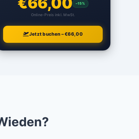
€66,00
–15%
Online-Preis inkl. MwSt.
Jetzt buchen – €66,00
 Wieden?