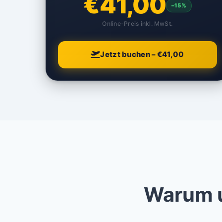
€41,00
–15%
Online-Preis inkl. MwSt.
Jetzt buchen – €41,00
Warum u