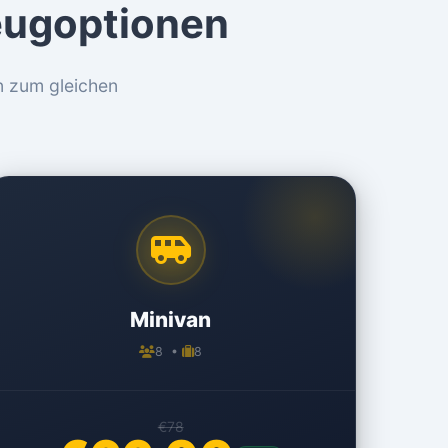
eugoptionen
n zum gleichen
Minivan
8 •
8
€78