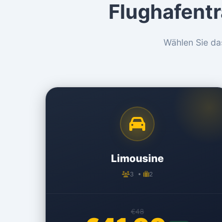
Flughafent
Wählen Sie da
Limousine
3 •
2
€48