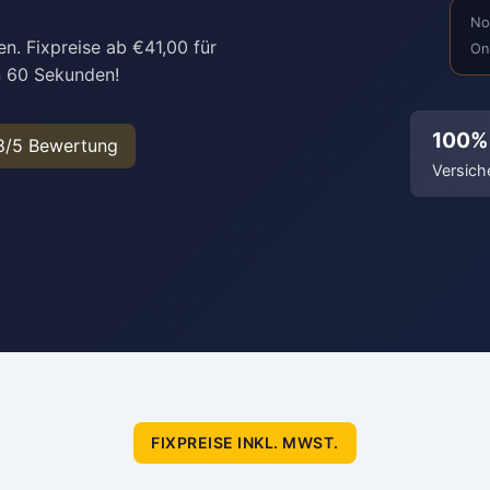
No
n. Fixpreise ab €41,00 für
On
n 60 Sekunden!
100%
8/5 Bewertung
Versich
FIXPREISE INKL. MWST.