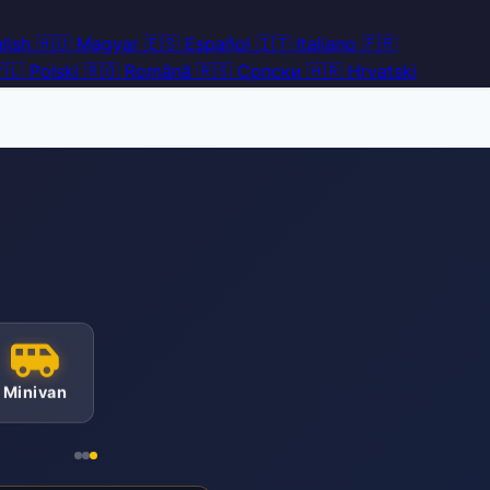
lish
🇭🇺
Magyar
🇪🇸
Español
🇮🇹
Italiano
🇫🇷
🇱
Polski
🇷🇴
Română
🇷🇸
Српски
🇭🇷
Hrvatski
Minivan