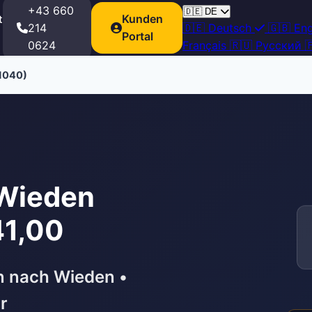
+43 660
🇩🇪
DE
Kunden
t
214
🇩🇪
Deutsch
🇬🇧
Eng
Portal
0624
Français
🇷🇺
Русский

1040)
 Wieden
41,00
n nach Wieden •
r