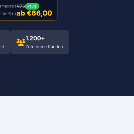
€78
rmalpreis
–15%
ab €66,00
line-Preis
1.200+
ert
Zufriedene Kunden