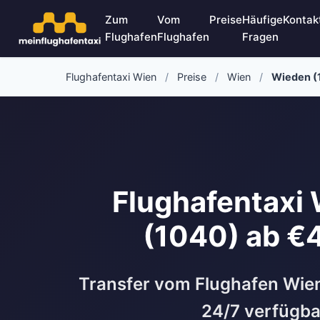
Zum
Vom
Preise
Häufige
Kontak
Flughafen
Flughafen
Fragen
Flughafentaxi Wien
/
Preise
/
Wien
/
Wieden (
Flughafentaxi
(1040) ab €
Transfer vom Flughafen Wie
24/7 verfügba