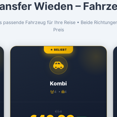
ransfer Wieden – Fahrz
s passende Fahrzeug für Ihre Reise • Beide Richtunge
Preis
★ BELIEBT
Kombi
4 •
4
€54