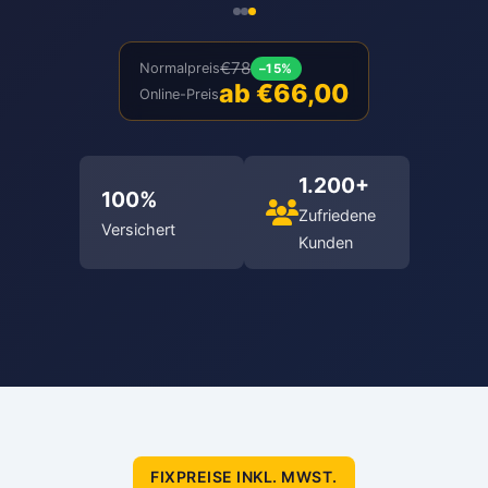
€78
Normalpreis
–15%
ab €66,00
Online-Preis
1.200+
100%
Zufriedene
Versichert
Kunden
FIXPREISE INKL. MWST.