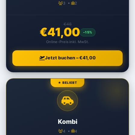
3 •
2
€48
€41,00
–15%
Online-Preis inkl. MwSt.
Jetzt buchen – €41,00
★ BELIEBT
Kombi
4 •
4