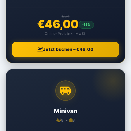
€54
€46,00
–15%
Online-Preis inkl. MwSt.
Jetzt buchen – €46,00
Minivan
8 •
8