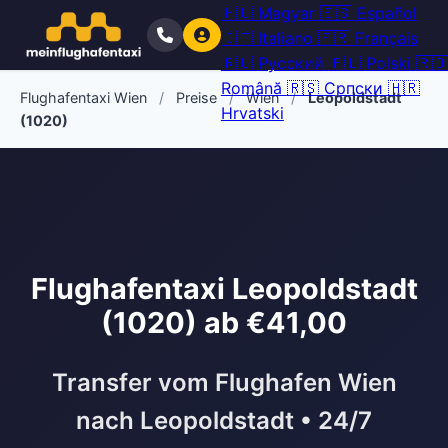
🇭🇺
Magyar
🇪🇸
Español
🇮🇹
Italiano
🇫🇷
Français
🇷🇺
Русский
🇵🇱
Polski
🇷🇴
Română
🇷🇸
Српски
🇭🇷
Flughafentaxi Wien
/
Preise
/
Wien
/
Leopoldstadt
Hrvatski
(1020)
Flughafentaxi Leopoldstadt
(1020) ab €41,00
Transfer vom Flughafen Wien
nach Leopoldstadt • 24/7