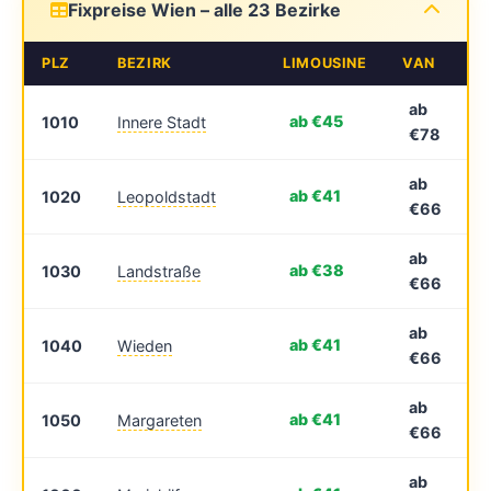
Fixpreise Wien – alle 23 Bezirke
PLZ
BEZIRK
LIMOUSINE
VAN
ab
ab €45
1010
Innere Stadt
€78
ab
ab €41
1020
Leopoldstadt
€66
ab
ab €38
1030
Landstraße
€66
ab
ab €41
1040
Wieden
€66
ab
ab €41
1050
Margareten
€66
ab