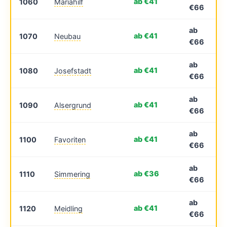
ab €41
1060
Mariahilf
€66
ab
ab €41
1070
Neubau
€66
ab
ab €41
1080
Josefstadt
€66
ab
ab €41
1090
Alsergrund
€66
ab
ab €41
1100
Favoriten
€66
ab
ab €36
1110
Simmering
€66
ab
ab €41
1120
Meidling
€66