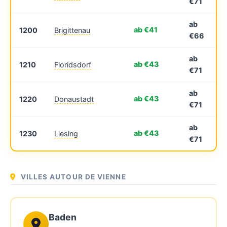
€71
ab
ab €41
1200
Brigittenau
€66
ab
ab €43
1210
Floridsdorf
€71
ab
ab €43
1220
Donaustadt
€71
ab
ab €43
1230
Liesing
€71
VILLES AUTOUR DE VIENNE
Baden