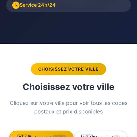
WIENER NEUSTAD
Service 24h/24
BADEN
CHOISISSEZ VOTRE VILLE
Choisissez votre ville
Cliquez sur votre ville pour voir tous les codes
postaux et prix disponibles