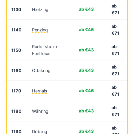
ab
ab €43
1130
Hietzing
€71
ab
ab €46
1140
Penzing
€71
Rudolfsheim-
ab
ab €43
1150
Fünfhaus
€71
ab
ab €43
1160
Ottakring
€71
ab
ab €46
1170
Hernals
€71
ab
ab €43
1180
Währing
€71
ab
ab €43
1190
Döbling