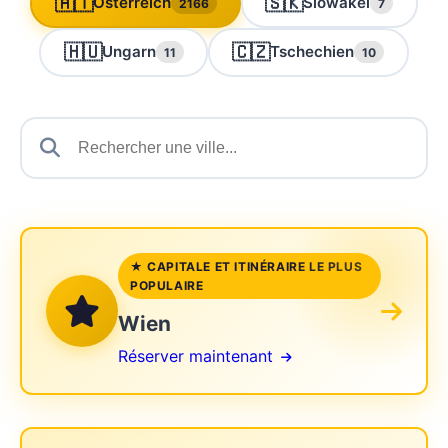
🇦🇹
🇸🇰
Österreich
Slowakei
2166
7
🇭🇺
🇨🇿
Ungarn
Tschechien
11
10
★ CAPITALE ET ITINÉRAIRE LE PLUS
POPULAIRE
Wien
Réserver maintenant