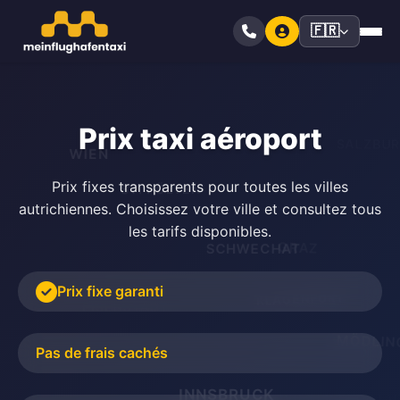
🇫🇷
Prix taxi aéroport
WIEN
SALZBU
Prix fixes transparents pour toutes les villes
ST. PÖLTEN
autrichiennes. Choisissez votre ville et consultez tous
les tarifs disponibles.
GRAZ
SCHWECHAT
Prix fixe garanti
KLAGENFURT
EISENSTADT
MÖDLIN
Pas de frais cachés
LINZ
INNSBRUCK