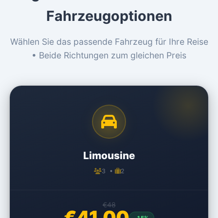
Fahrzeugoptionen
Wählen Sie das passende Fahrzeug für Ihre Reise
• Beide Richtungen zum gleichen Preis
Limousine
3 •
2
€48
€41,00