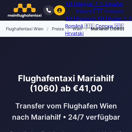
🇭🇺
Magyar
🇪🇸
Español
🇮🇹
Italiano
🇫🇷
Français
🇷🇺
Русский
🇵🇱
Polski
🇷🇴
Română
🇷🇸
Српски
🇭🇷
Flughafentaxi Wien
/
Preise
/
Wien
/
Mariahilf (1060)
Hrvatski
Flughafentaxi Mariahilf
(1060) ab €41,00
Transfer vom Flughafen Wien
nach Mariahilf • 24/7 verfügbar