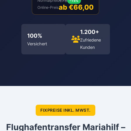
€78
Normalpreis
–15%
ab €66,00
Online-Preis
1.200+
100%
Zufriedene
Versichert
Kunden
FIXPREISE INKL. MWST.
Flughafentransfer Mariahilf –