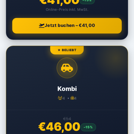
–15%
Online-Preis inkl. MwSt.
Jetzt buchen – €41,00
★ BELIEBT
Kombi
4 •
4
€54
€46,00
–15%