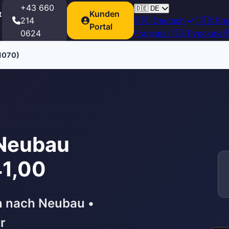
+43 660
🇩🇪
DE
Kunden
t
214
🇩🇪
Deutsch
🇬🇧
Eng
Portal
0624
Français
🇷🇺
Русский

1070)
 Neubau
41,00
n nach Neubau •
r