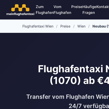
Zum
Vom
Preise
Häufige
Kontak
Flughafen
Flughafen
Fragen
Flughafentaxi Wien
/
Preise
/
Wien
/
Neubau (
Flughafentaxi
(1070) ab €
Transfer vom Flughafen Wie
24/7 verfügba