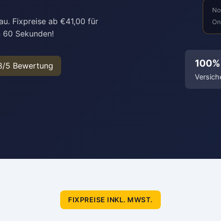
No
u. Fixpreise ab €41,00 für
On
n 60 Sekunden!
100%
8/5 Bewertung
Versich
FIXPREISE INKL. MWST.