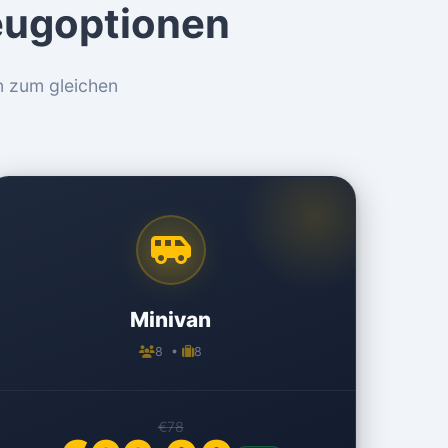
eugoptionen
n zum gleichen
Minivan
8 •
8
€78