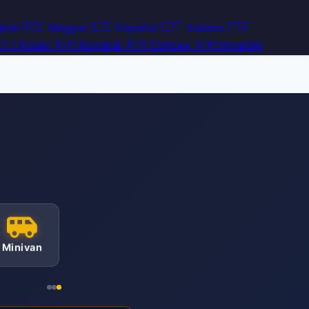
lish
🇭🇺
Magyar
🇪🇸
Español
🇮🇹
Italiano
🇫🇷
🇱
Polski
🇷🇴
Română
🇷🇸
Српски
🇭🇷
Hrvatski
Minivan