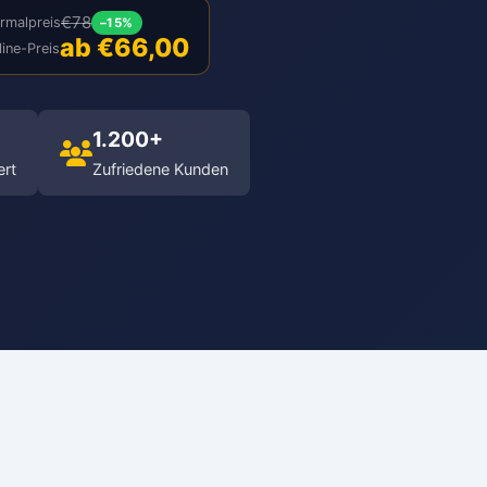
€78
rmalpreis
–15%
ab €66,00
line-Preis
1.200+
ert
Zufriedene Kunden