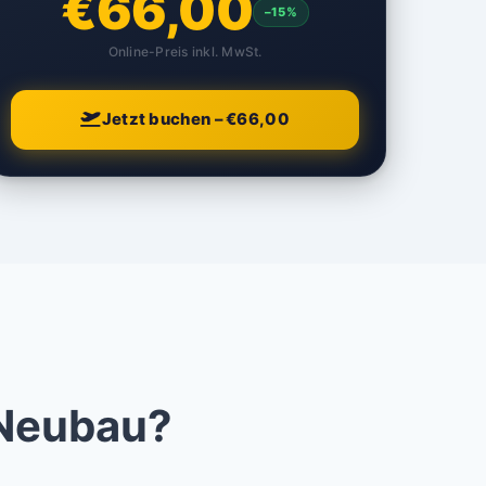
€66,00
–15%
Online-Preis inkl. MwSt.
Jetzt buchen – €66,00
 Neubau?