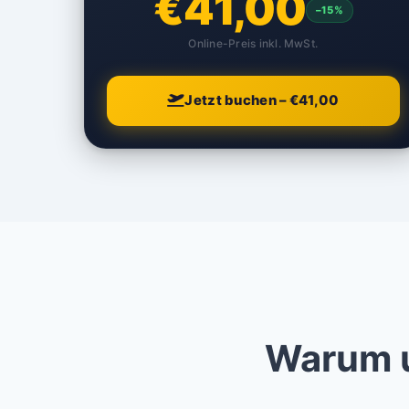
€41,00
–15%
Online-Preis inkl. MwSt.
Jetzt buchen – €41,00
Warum u