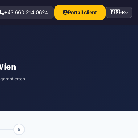
+43 660 214 0624
Portail client
🇫🇷
FR
Wien
garantierten
5