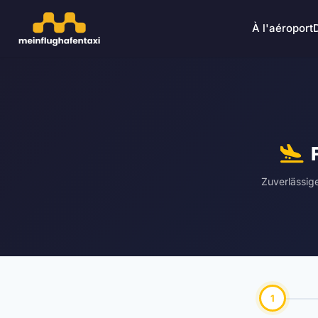
À l'aéroport
Zuverlässig
1