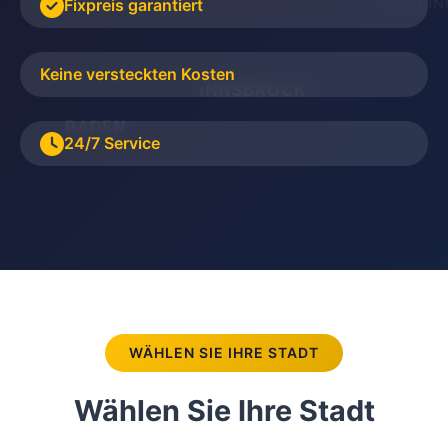
MÖDLIN
Fixpreis garantiert
LINZ
Keine versteckten Kosten
WIENER NEUSTAD
INNSBRUCK
BADEN
24/7 Service
WÄHLEN SIE IHRE STADT
Wählen Sie Ihre Stadt