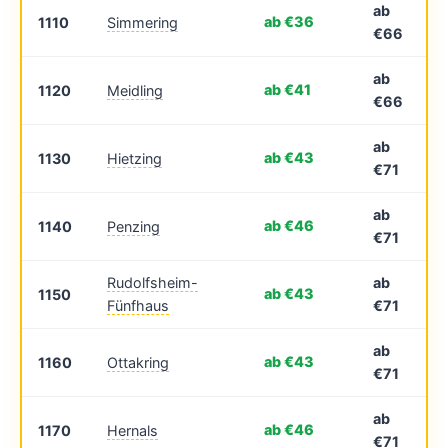
ab
ab €36
1110
Simmering
€66
ab
ab €41
1120
Meidling
€66
ab
ab €43
1130
Hietzing
€71
ab
ab €46
1140
Penzing
€71
Rudolfsheim-
ab
ab €43
1150
Fünfhaus
€71
ab
ab €43
1160
Ottakring
€71
ab
ab €46
1170
Hernals
€71