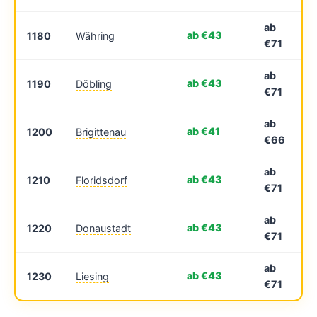
ab
ab €43
1180
Währing
€71
ab
ab €43
1190
Döbling
€71
ab
ab €41
1200
Brigittenau
€66
ab
ab €43
1210
Floridsdorf
€71
ab
ab €43
1220
Donaustadt
€71
ab
ab €43
1230
Liesing
€71