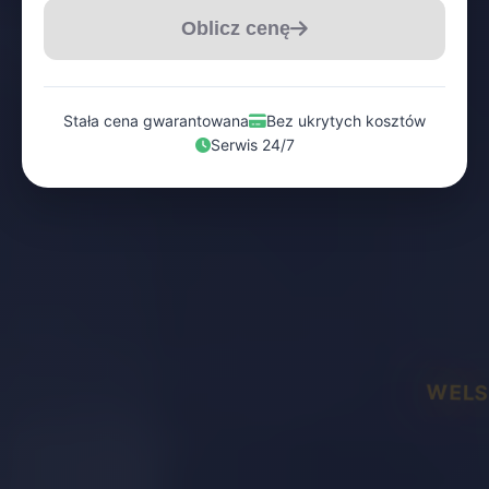
Oblicz cenę
Stała cena gwarantowana
Bez ukrytych kosztów
Serwis 24/7
WELS