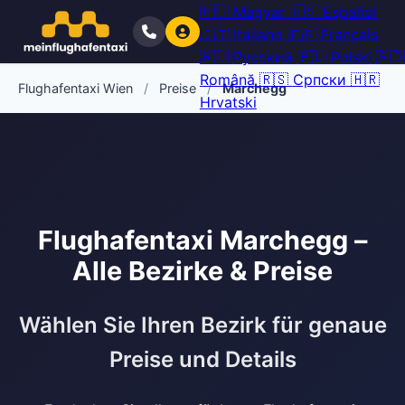
🇭🇺
Magyar
🇪🇸
Español
🇮🇹
Italiano
🇫🇷
Français
🇷🇺
Русский
🇵🇱
Polski
🇷🇴
Română
🇷🇸
Српски
🇭🇷
Flughafentaxi Wien
/
Preise
/
Marchegg
Hrvatski
Flughafentaxi Marchegg –
Alle Bezirke & Preise
Wählen Sie Ihren Bezirk für genaue
Preise und Details