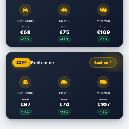
LIMOUSINE
KOMBI
MINIVAN
€80
€88
€128
€68
€75
€109
–15%
–15%
–15%
Breitensee
2294
Buchen
LIMOUSINE
KOMBI
MINIVAN
€79
€87
€126
€67
€74
€107
–15%
–15%
–15%