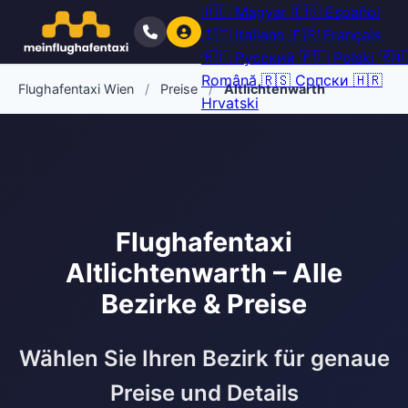
🇭🇺
Magyar
🇪🇸
Español
🇮🇹
Italiano
🇫🇷
Français
🇷🇺
Русский
🇵🇱
Polski
🇷🇴
Română
🇷🇸
Српски
🇭🇷
Flughafentaxi Wien
/
Preise
/
Altlichtenwarth
Hrvatski
Flughafentaxi
Altlichtenwarth – Alle
Bezirke & Preise
Wählen Sie Ihren Bezirk für genaue
Preise und Details