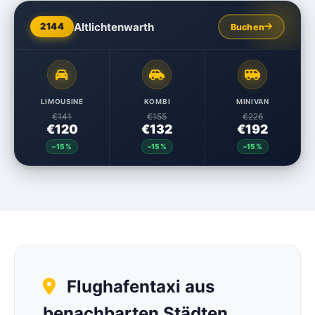
Altlichtenwarth
2144
Buchen
LIMOUSINE
KOMBI
MINIVAN
€141
€155
€226
€120
€132
€192
–15%
–15%
–15%
Flughafentaxi aus
benachbarten Städten