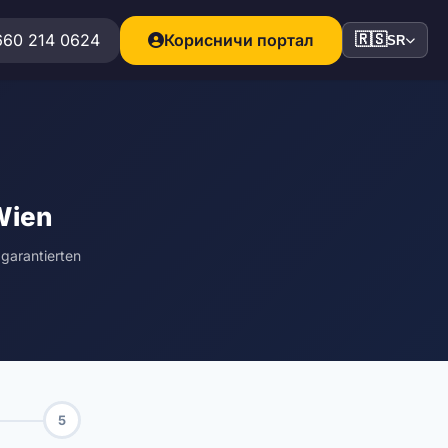
660 214 0624
Корисничи портал
🇷🇸
SR
Wien
garantierten
5