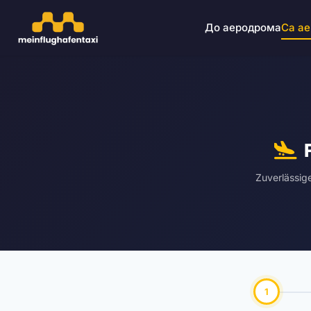
До аеродрома
Са а
Zuverlässig
1