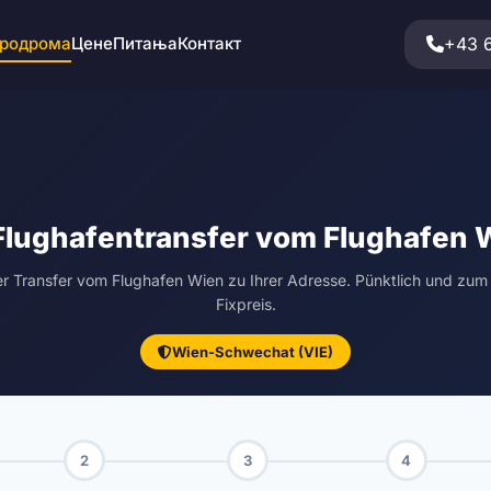
+43 
еродрома
Цене
Питања
Контакт
Flughafentransfer vom Flughafen 
er Transfer vom Flughafen Wien zu Ihrer Adresse. Pünktlich und zum 
Fixpreis.
Wien-Schwechat (VIE)
2
3
4