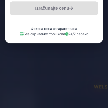
Izračunajte cenu
Фиксна цена загарантована
Без скривених трошкова
24/7 сервис
WELS