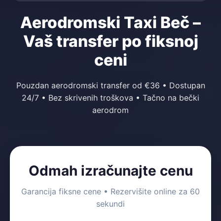
Aerodromski Taxi Beč –
Vaš transfer po fiksnoj
ceni
Pouzdan aerodromski transfer od €36 • Dostupan
24/7 • Bez skrivenih troškova • Tačno na bečki
aerodrom
Odmah izračunajte cenu
Garancija fiksne cene • Rezervišite online za 60
sekundi