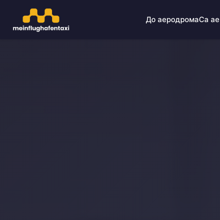
До аеродрома
Са а