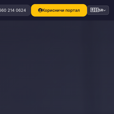
660 214 0624
Корисничи портал
🇷🇸
SR