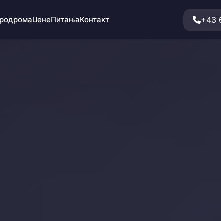
+43 
еродрома
Цене
Питања
Контакт