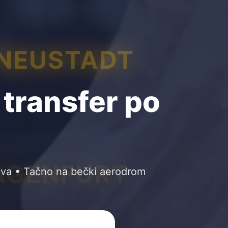
 NEUSTADT
 transfer po
AGENFURT
ova • Tačno na bečki aerodrom