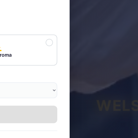
droma
WELS