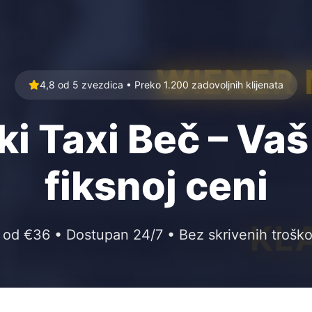
WIENER
4,8 od 5 zvezdica • Preko 1.200 zadovoljnih klijenata
 Taxi Beč – Vaš
fiksnoj ceni
KL
 od €36 • Dostupan 24/7 • Bez skrivenih trošk