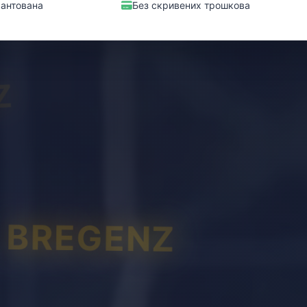
рантована
Без скривених трошкова
Z
BREGENZ