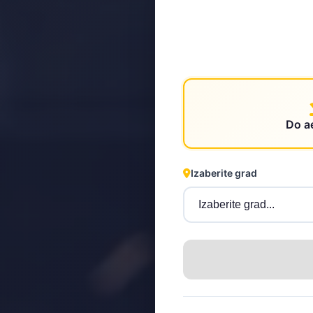
STEYR
Do a
Izaberite grad