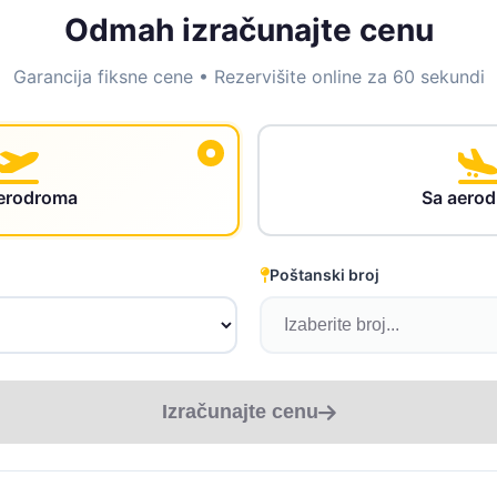
Odmah izračunajte cenu
Garancija fiksne cene • Rezervišite online za 60 sekundi
erodroma
Sa aero
Poštanski broj
Izračunajte cenu