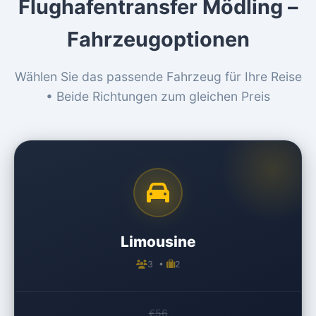
Flughafentransfer Mödling –
Fahrzeugoptionen
Wählen Sie das passende Fahrzeug für Ihre Reise
• Beide Richtungen zum gleichen Preis
Limousine
3 •
2
€56