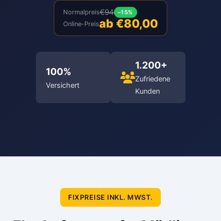
€94
Normalpreis
–15%
ab €80,00
Online-Preis
1.200+
100%
Zufriedene
Versichert
Kunden
FIXPREISE INKL. MWST.