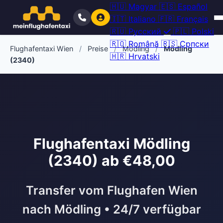
🇭🇺
Magyar
🇪🇸
Español
🇮🇹
Italiano
🇫🇷
Français
🇷🇺
Русский
🇵🇱
Polski
🇷🇴
Română
🇷🇸
Српски
Flughafentaxi Wien
/
Preise
/
Mödling
/
Mödling
🇭🇷
Hrvatski
(2340)
Flughafentaxi Mödling
(2340) ab €48,00
Transfer vom Flughafen Wien
nach Mödling • 24/7 verfügbar