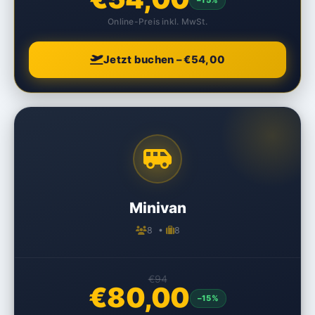
Online-Preis inkl. MwSt.
Jetzt buchen – €54,00
Minivan
8 •
8
€94
€80,00
–15%