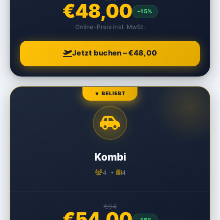
€48,00
–15%
Online-Preis inkl. MwSt.
Jetzt buchen – €48,00
★ BELIEBT
Kombi
4 •
4
€64
€54,00
–15%