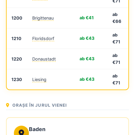
€71
ab
ab €41
1200
Brigittenau
€66
ab
ab €43
1210
Floridsdorf
€71
ab
ab €43
1220
Donaustadt
€71
ab
ab €43
1230
Liesing
€71
ORAȘE ÎN JURUL VIENEI
Baden