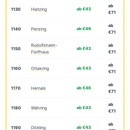
ab
ab €43
1130
Hietzing
€71
ab
ab €46
1140
Penzing
€71
Rudolfsheim-
ab
ab €43
1150
Fünfhaus
€71
ab
ab €43
1160
Ottakring
€71
ab
ab €46
1170
Hernals
€71
ab
ab €43
1180
Währing
€71
ab
ab €43
1190
Döbling