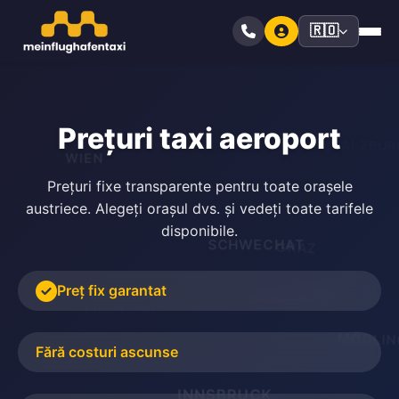
🇷🇴
Prețuri taxi aeroport
SALZBU
WIEN
Prețuri fixe transparente pentru toate orașele
ST. PÖLTEN
austriece. Alegeți orașul dvs. și vedeți toate tarifele
disponibile.
GRAZ
SCHWECHAT
Preț fix garantat
KLAGENFURT
EISENSTADT
MÖDLIN
Fără costuri ascunse
LINZ
INNSBRUCK
WIENER NEUSTA