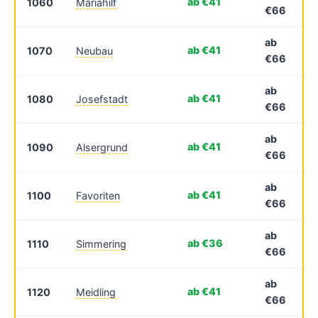
ab €41
1060
Mariahilf
€66
ab
ab €41
1070
Neubau
€66
ab
ab €41
1080
Josefstadt
€66
ab
ab €41
1090
Alsergrund
€66
ab
ab €41
1100
Favoriten
€66
ab
ab €36
1110
Simmering
€66
ab
ab €41
1120
Meidling
€66