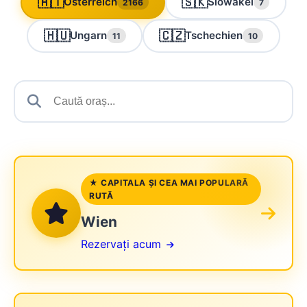
🇦🇹
🇸🇰
Österreich
Slowakei
2166
7
🇭🇺
🇨🇿
Ungarn
Tschechien
11
10
★ CAPITALA ȘI CEA MAI POPULARĂ
RUTĂ
Wien
Rezervați acum