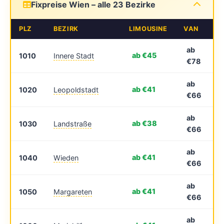
Fixpreise Wien – alle 23 Bezirke
PLZ
BEZIRK
LIMOUSINE
VAN
ab
ab €45
1010
Innere Stadt
€78
ab
ab €41
1020
Leopoldstadt
€66
ab
ab €38
1030
Landstraße
€66
ab
ab €41
1040
Wieden
€66
ab
ab €41
1050
Margareten
€66
ab