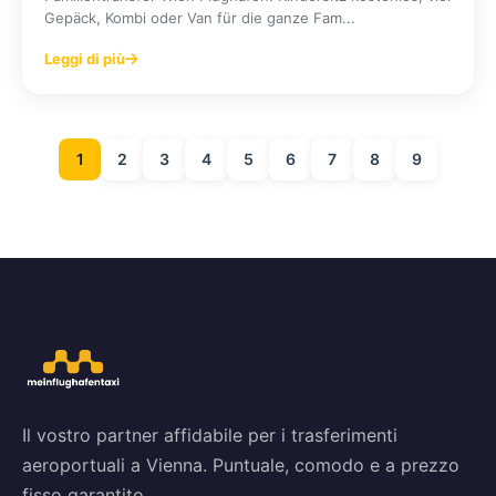
Gepäck, Kombi oder Van für die ganze Fam...
Leggi di più
1
2
3
4
5
6
7
8
9
Il vostro partner affidabile per i trasferimenti
aeroportuali a Vienna. Puntuale, comodo e a prezzo
fisso garantito.