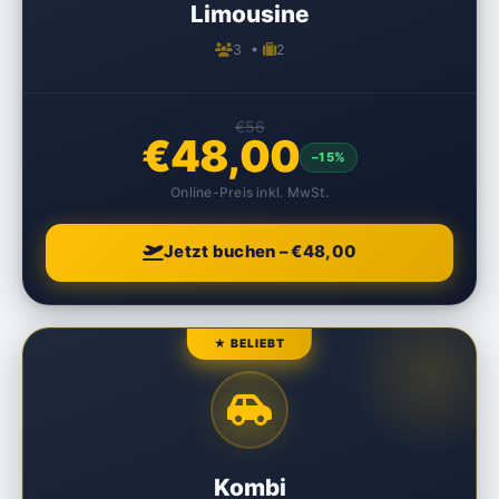
Limousine
3 •
2
€56
€48,00
–15%
Online-Preis inkl. MwSt.
Jetzt buchen – €48,00
★ BELIEBT
Kombi