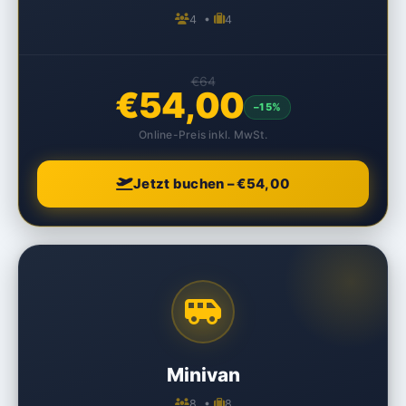
4 •
4
€64
€54,00
–15%
Online-Preis inkl. MwSt.
Jetzt buchen – €54,00
Minivan
8 •
8