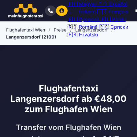
🇭🇺
Magyar
🇪🇸
Español
🇮🇹
Italiano
🇫🇷
Français
🇷🇺
Русский
🇵🇱
Polski
🇷🇴
Română
🇷🇸
Српски
Flughafentaxi Wien
/
Preise
/
Langenzersdorf
/
🇭🇷
Hrvatski
Langenzersdorf (2100)
Flughafentaxi
Langenzersdorf ab €48,00
zum Flughafen Wien
Transfer vom Flughafen Wien