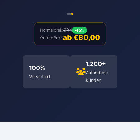
€94
Normalpreis
–15%
ab €80,00
Online-Preis
1.200+
100%
Zufriedene
Versichert
Kunden