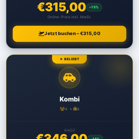
€315,00
–15%
Online-Preis inkl. MwSt.
Jetzt buchen – €315,00
★ BELIEBT
Kombi
4 •
4
€407
€346,00
–15%