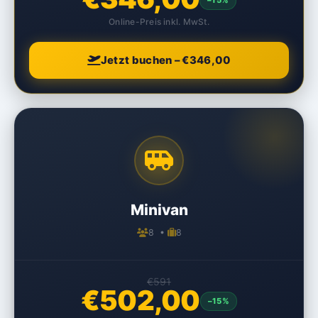
Online-Preis inkl. MwSt.
Jetzt buchen – €346,00
Minivan
8 •
8
€591
€502,00
–15%