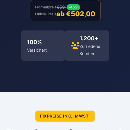
€591
Normalpreis
–15%
ab €502,00
Online-Preis
1.200+
100%
Zufriedene
Versichert
Kunden
FIXPREISE INKL. MWST.