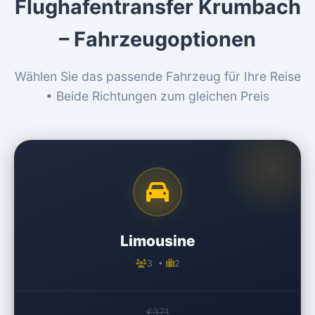
Flughafentransfer Krumbach
– Fahrzeugoptionen
Wählen Sie das passende Fahrzeug für Ihre Reise
• Beide Richtungen zum gleichen Preis
Limousine
3 •
2
€371