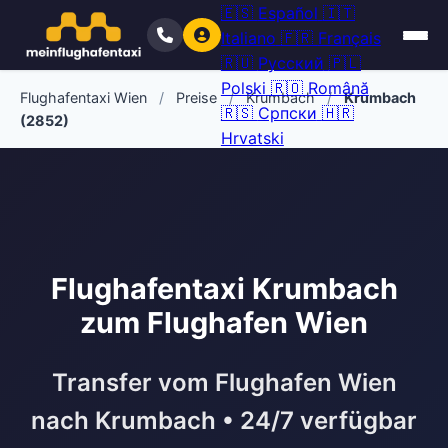
🇪🇸
Español
🇮🇹
Italiano
🇫🇷
Français
🇷🇺
Русский
🇵🇱
Polski
🇷🇴
Română
Flughafentaxi Wien
/
Preise
/
Krumbach
/
Krumbach
🇷🇸
Српски
🇭🇷
(2852)
Hrvatski
Flughafentaxi Krumbach
zum Flughafen Wien
Transfer vom Flughafen Wien
nach Krumbach • 24/7 verfügbar