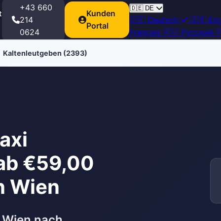
+43 660
🇩🇪
DE
Kunden
t
214
🇩🇪
Deutsch
🇬🇧
Eng
Portal
0624
Français
🇷🇺
Русский

Kaltenleutgeben (2393)
axi
ab €59,00
n Wien
 Wien nach