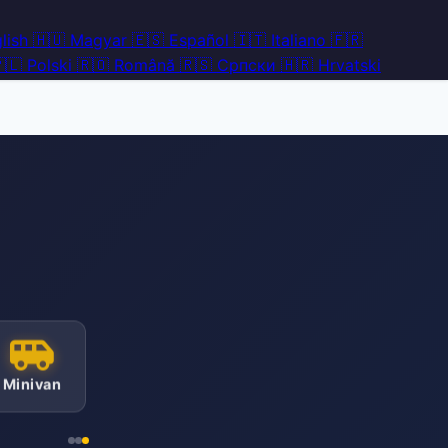
lish
🇭🇺
Magyar
🇪🇸
Español
🇮🇹
Italiano
🇫🇷
🇱
Polski
🇷🇴
Română
🇷🇸
Српски
🇭🇷
Hrvatski
Minivan