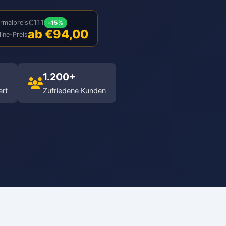
€111
rmalpreis
–15%
ab €94,00
ine-Preis
1.200+
ert
Zufriedene Kunden