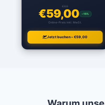
€69
€59,00
–15%
Online-Preis inkl. MwSt.
Jetzt buchen – €59,00
Warum unser