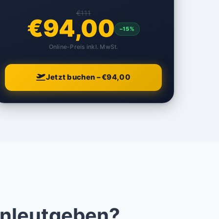
€111
€94,00
–15%
Online-Preis inkl. MwSt.
Jetzt buchen – €94,00
enleutgeben?