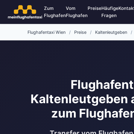
Zum
Vom
Preise
Häufige
Kontak
Flughafen
Flughafen
Fragen
Flughafentaxi Wien
/
Preise
/
Kaltenleutgeben
/
Flughafent
Kaltenleutgeben 
zum Flughafe
Transfer vom Flughafen