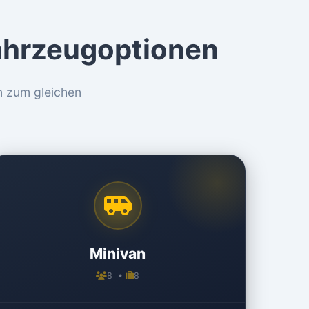
Fahrzeugoptionen
n zum gleichen
Minivan
8 •
8