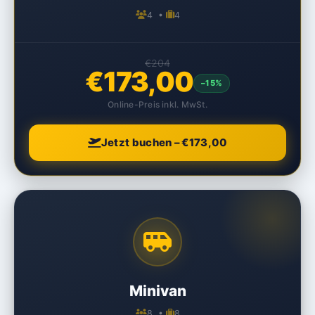
4 •
4
€204
€173,00
–15%
Online-Preis inkl. MwSt.
Jetzt buchen – €173,00
Minivan
8 •
8