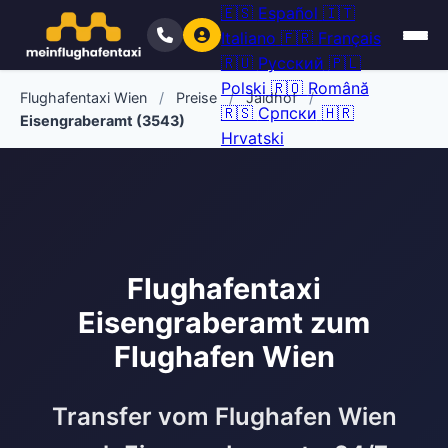
🇪🇸
Español
🇮🇹
Italiano
🇫🇷
Français
🇷🇺
Русский
🇵🇱
Polski
🇷🇴
Română
Flughafentaxi Wien
/
Preise
/
Jaidhof
/
🇷🇸
Српски
🇭🇷
Eisengraberamt (3543)
Hrvatski
Flughafentaxi
Eisengraberamt zum
Flughafen Wien
Transfer vom Flughafen Wien