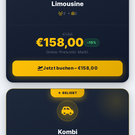
Limousine
3 •
2
€186
€158,00
–15%
Online-Preis inkl. MwSt.
Jetzt buchen – €158,00
★ BELIEBT
Kombi