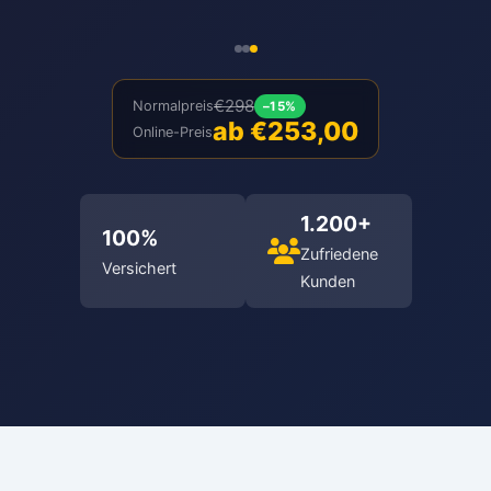
€298
Normalpreis
–15%
ab €253,00
Online-Preis
1.200+
100%
Zufriedene
Versichert
Kunden