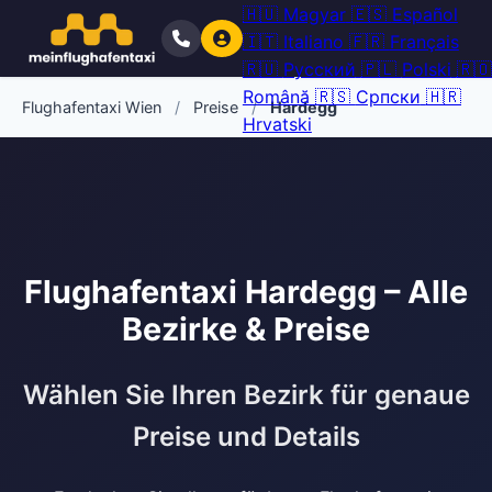
🇭🇺
Magyar
🇪🇸
Español
🇮🇹
Italiano
🇫🇷
Français
🇷🇺
Русский
🇵🇱
Polski
🇷🇴
Română
🇷🇸
Српски
🇭🇷
Flughafentaxi Wien
/
Preise
/
Hardegg
Hrvatski
Flughafentaxi Hardegg – Alle
Bezirke & Preise
Wählen Sie Ihren Bezirk für genaue
Preise und Details