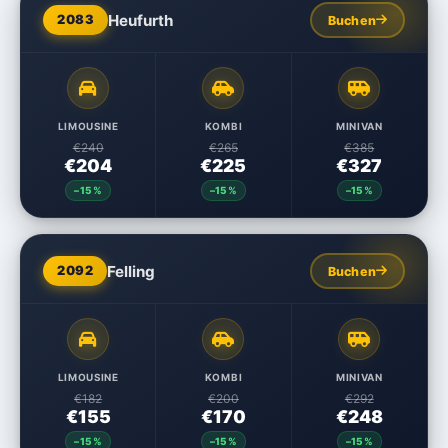
Heufurth
2083
Buchen
LIMOUSINE
KOMBI
MINIVAN
€240
€265
€385
€204
€225
€327
–15%
–15%
–15%
Felling
2092
Buchen
LIMOUSINE
KOMBI
MINIVAN
€182
€200
€292
€155
€170
€248
–15%
–15%
–15%