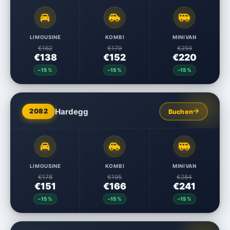
LIMOUSINE
KOMBI
MINIVAN
€162
€179
€259
€138
€152
€220
–15%
–15%
–15%
Hardegg
2082
Buchen
LIMOUSINE
KOMBI
MINIVAN
€178
€195
€284
€151
€166
€241
–15%
–15%
–15%