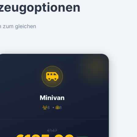
rzeugoptionen
n zum gleichen
Minivan
8 •
8
€147