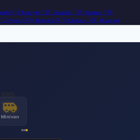
lish
🇭🇺
Magyar
🇪🇸
Español
🇮🇹
Italiano
🇫🇷
🇱
Polski
🇷🇴
Română
🇷🇸
Српски
🇭🇷
Hrvatski
Minivan