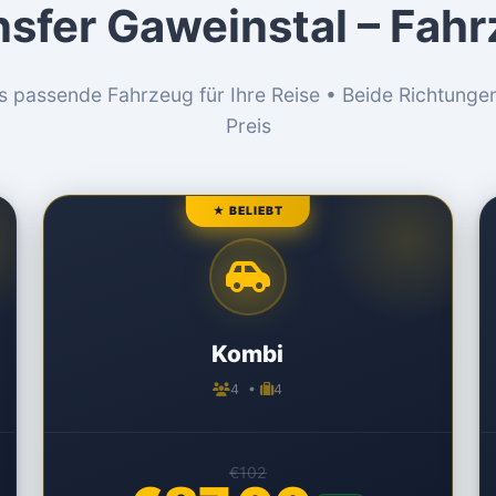
nsfer Gaweinstal – Fah
s passende Fahrzeug für Ihre Reise • Beide Richtunge
Preis
★ BELIEBT
Kombi
4 •
4
€102