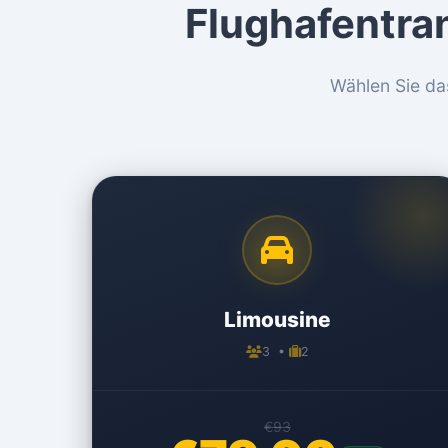
Flughafentra
Wählen Sie da
Limousine
3 •
2
€93