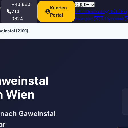
+43 660
🇩🇪
DE
Kunden
t
214
🇩🇪
Deutsch
🇬🇧
Eng
Portal
0624
Français
🇷🇺
Русский

einstal (2191)
aweinstal
n Wien
 nach Gaweinstal
ar