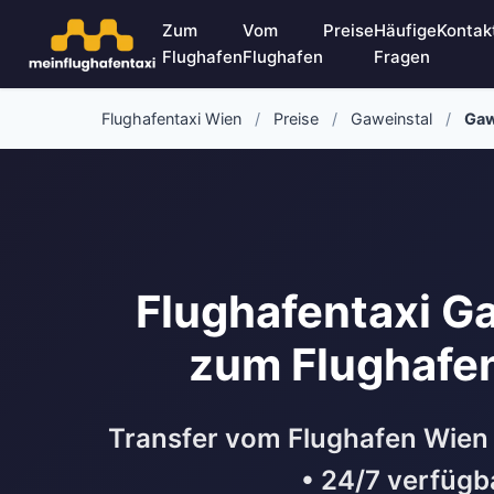
Zum
Vom
Preise
Häufige
Kontak
Flughafen
Flughafen
Fragen
Flughafentaxi Wien
/
Preise
/
Gaweinstal
/
Gaw
Flughafentaxi G
zum Flughafe
Transfer vom Flughafen Wien
• 24/7 verfügb