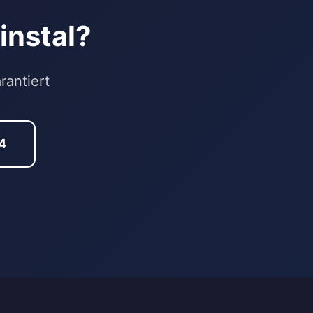
instal?
rantiert
4