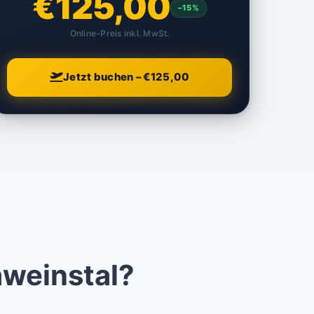
€125,00
–15%
Online-Preis inkl. MwSt.
Jetzt buchen – €125,00
aweinstal?