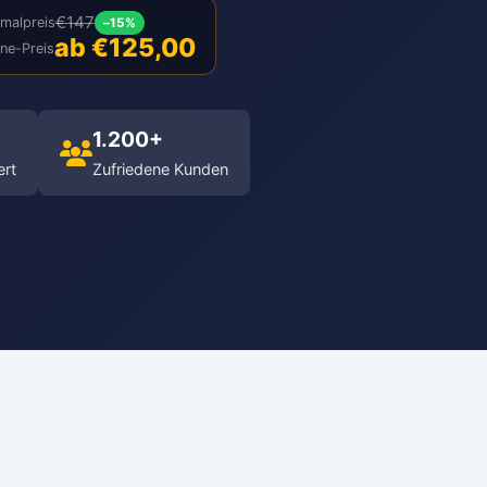
€147
malpreis
–15%
ab €125,00
ine-Preis
1.200+
ert
Zufriedene Kunden