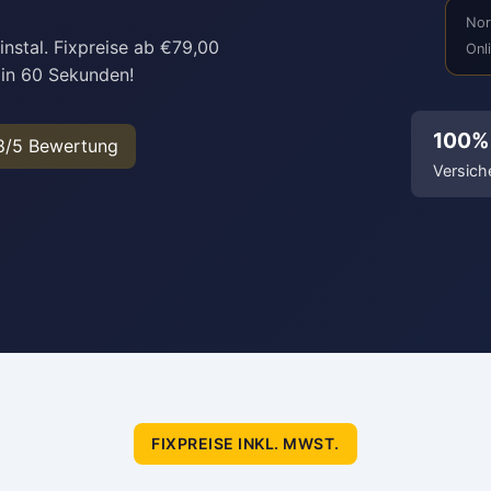
Nor
nstal. Fixpreise ab €79,00
Onl
 in 60 Sekunden!
100%
8/5 Bewertung
Versich
FIXPREISE INKL. MWST.