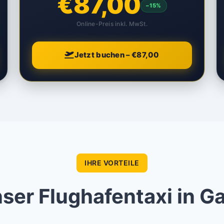
€87,00
–15%
Online-Preis inkl. MwSt.
Jetzt buchen – €87,00
IHRE VORTEILE
er Flughafentaxi in G