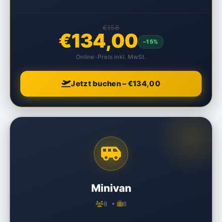
€158
€134,00
–15%
Online-Preis inkl. MwSt.
Jetzt buchen – €134,00
Minivan
8 •
8