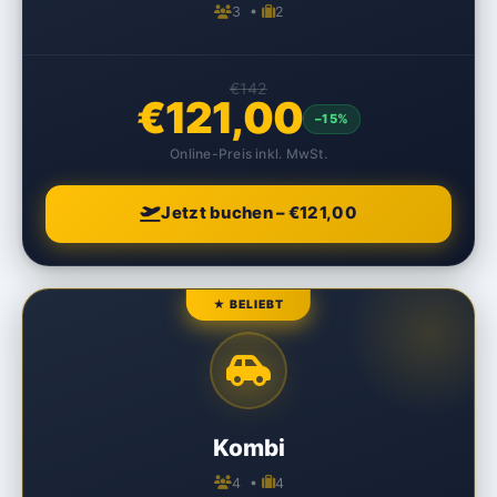
3 •
2
€142
€121,00
–15%
Online-Preis inkl. MwSt.
Jetzt buchen – €121,00
★ BELIEBT
Kombi
4 •
4