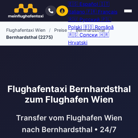
🇪🇸
Español
🇮🇹
Italiano
🇫🇷
Français
🇷🇺
Русский
🇵🇱
Polski
🇷🇴
Română
Flughafentaxi Wien
/
Preise
/
Bernhardsthal
/
🇷🇸
Српски
🇭🇷
Bernhardsthal (2275)
Hrvatski
Flughafentaxi Bernhardsthal
zum Flughafen Wien
Transfer vom Flughafen Wien
nach Bernhardsthal • 24/7