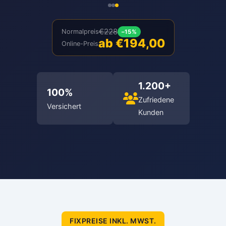
€228
Normalpreis
–15%
ab €194,00
Online-Preis
1.200+
100%
Zufriedene
Versichert
Kunden
FIXPREISE INKL. MWST.