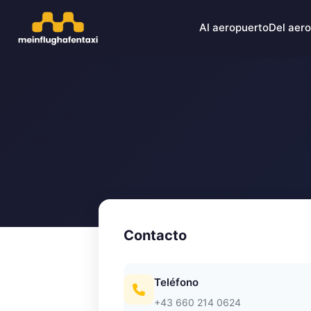
Al aeropuerto
Del aer
Contacto
Teléfono
+43 660 214 0624