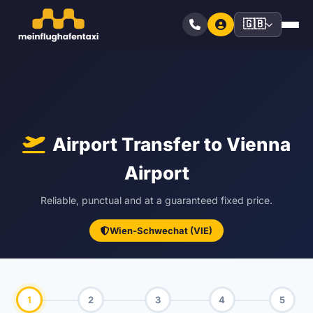
🇬🇧
Airport Transfer to Vienna
Airport
Reliable, punctual and at a guaranteed fixed price.
Wien-Schwechat (VIE)
1
2
3
4
5