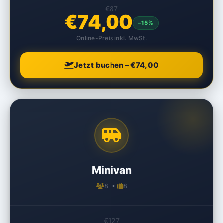
€87
€74,00
–15%
Online-Preis inkl. MwSt.
Jetzt buchen – €74,00
Minivan
8 •
8
€127