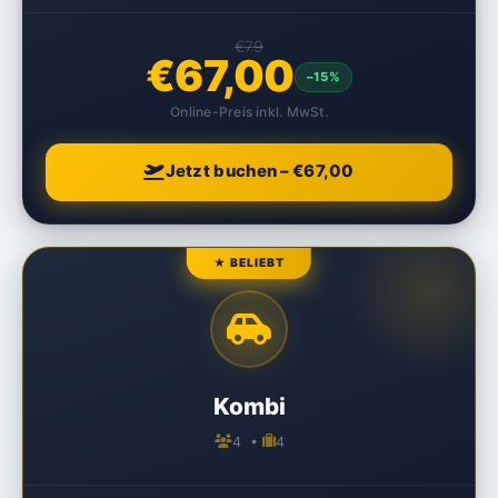
€79
€67,00
–15%
Online-Preis inkl. MwSt.
Jetzt buchen – €67,00
★ BELIEBT
Kombi
4 •
4