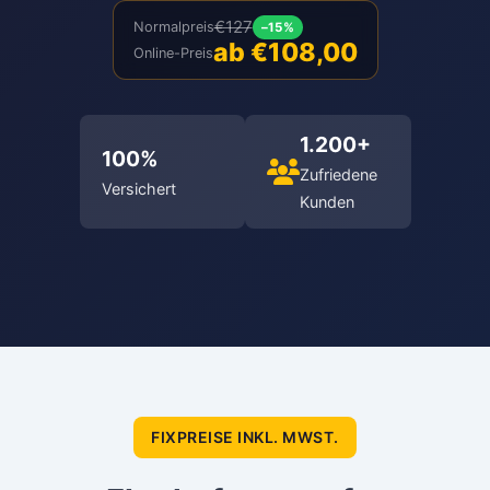
€127
Normalpreis
–15%
ab €108,00
Online-Preis
1.200+
100%
Zufriedene
Versichert
Kunden
FIXPREISE INKL. MWST.