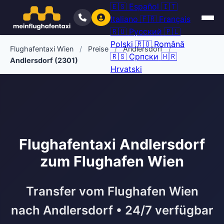
🇪🇸
Español
🇮🇹
Italiano
🇫🇷
Français
🇷🇺
Русский
🇵🇱
Polski
🇷🇴
Română
Flughafentaxi Wien
/
Preise
/
Andlersdorf
/
🇷🇸
Српски
🇭🇷
Andlersdorf (2301)
Hrvatski
Flughafentaxi Andlersdorf
zum Flughafen Wien
Transfer vom Flughafen Wien
nach Andlersdorf • 24/7 verfügbar