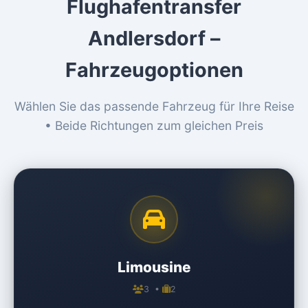
Flughafentransfer
Andlersdorf –
Fahrzeugoptionen
Wählen Sie das passende Fahrzeug für Ihre Reise
• Beide Richtungen zum gleichen Preis
Limousine
3 •
2