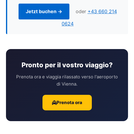
Jetzt buchen →
oder
+43 660 214
0624
Pronto per il vostro viaggio?
Prenota ora e viaggia rilassato verso l'aeroporto
di Vienna.
Prenota ora