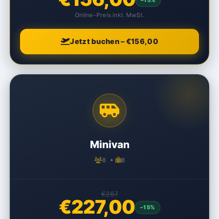
Online-Preis inkl. MwSt.
Jetzt buchen – €156,00
Minivan
8 •
8
€267
€227,00
–15%