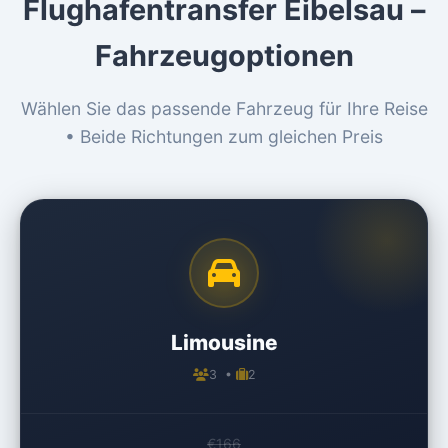
Flughafentransfer Eibelsau –
Fahrzeugoptionen
Wählen Sie das passende Fahrzeug für Ihre Reise
• Beide Richtungen zum gleichen Preis
Limousine
3 •
2
€166