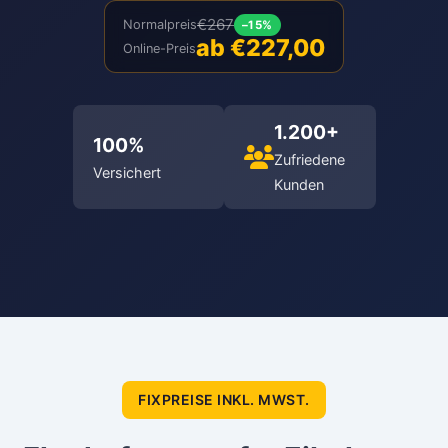
€267
Normalpreis
–15%
ab €227,00
Online-Preis
1.200+
100%
Zufriedene
Versichert
Kunden
FIXPREISE INKL. MWST.