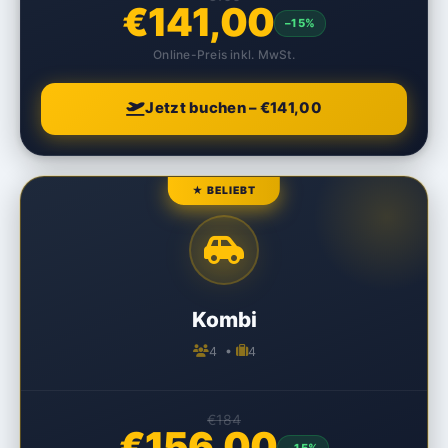
€141,00
–15%
Online-Preis inkl. MwSt.
Jetzt buchen – €141,00
★ BELIEBT
Kombi
4 •
4
€184
€156,00
–15%