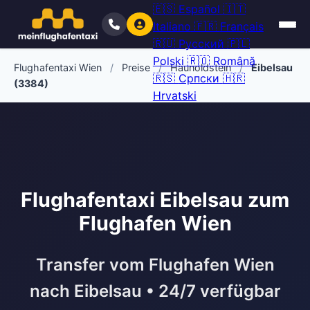
🇪🇸
Español
🇮🇹
Italiano
🇫🇷
Français
🇷🇺
Русский
🇵🇱
Polski
🇷🇴
Română
Flughafentaxi Wien
/
Preise
/
Haunoldstein
/
Eibelsau
🇷🇸
Српски
🇭🇷
(3384)
Hrvatski
Flughafentaxi Eibelsau zum
Flughafen Wien
Transfer vom Flughafen Wien
nach Eibelsau • 24/7 verfügbar