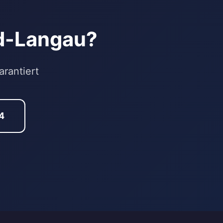
ld-Langau?
rantiert
4