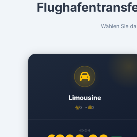
Flughafentransf
Wählen Sie da
Limousine
3 •
2
€306