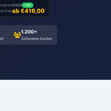
€489
malpreis
–15%
ab €416,00
ine-Preis
1.200+
ert
Zufriedene Kunden