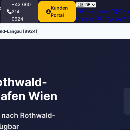
+43 660
🇩🇪
DE
Kunden
t
214
🇩🇪
Deutsch
🇬🇧
Eng
Portal
0624
Français
🇷🇺
Русский

ld-Langau (8924)
othwald-
afen Wien
 nach Rothwald-
fügbar