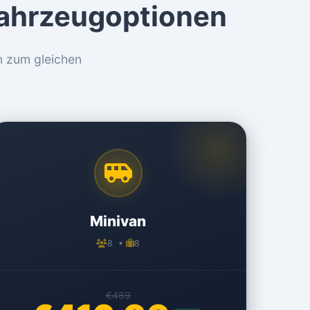
Fahrzeugoptionen
n zum gleichen
Minivan
8 •
8
€489