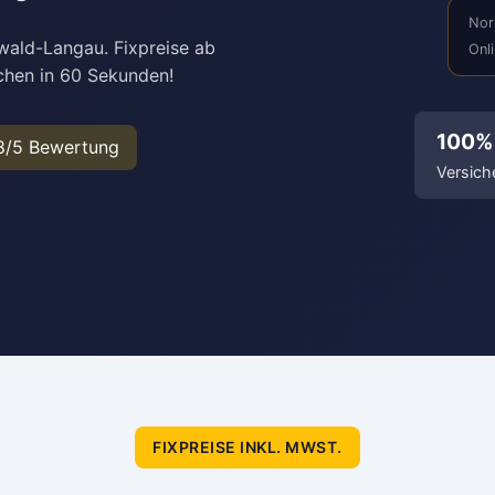
Nor
wald-Langau. Fixpreise ab
Onl
chen in 60 Sekunden!
100%
8/5 Bewertung
Versich
FIXPREISE INKL. MWST.