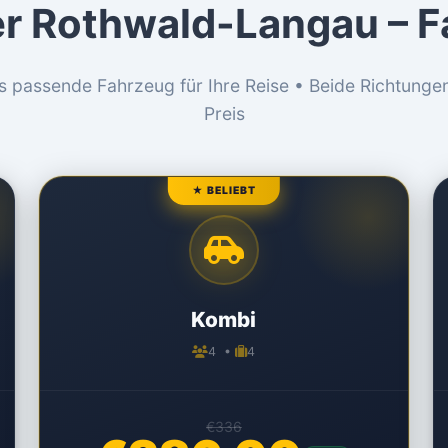
er Rothwald-Langau – 
s passende Fahrzeug für Ihre Reise • Beide Richtunge
Preis
★ BELIEBT
Kombi
4 •
4
€336