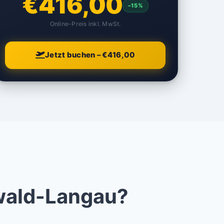
€416,00
–15%
Online-Preis inkl. MwSt.
Jetzt buchen – €416,00
hwald-Langau?