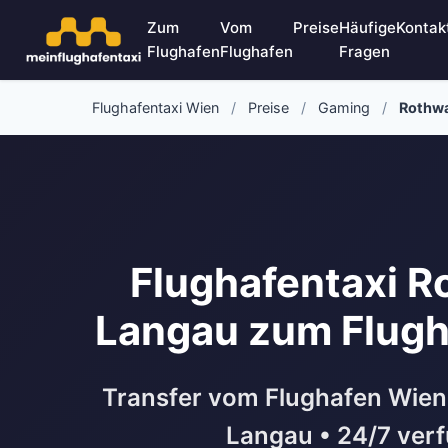
Zum
Vom
Preise
Häufige
Kontak
Flughafen
Flughafen
Fragen
Flughafentaxi Wien
/
Preise
/
Gaming
/
Rothwa
Flughafentaxi R
Langau zum Flugh
Transfer vom Flughafen Wien
Langau • 24/7 ver