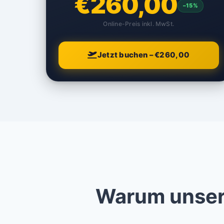
€260,00
–15%
Online-Preis inkl. MwSt.
Jetzt buchen – €260,00
Warum unser 