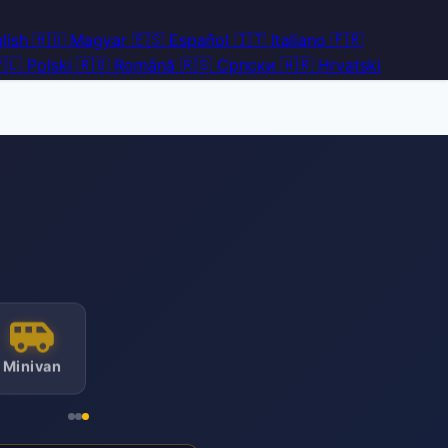
lish
🇭🇺
Magyar
🇪🇸
Español
🇮🇹
Italiano
🇫🇷
🇱
Polski
🇷🇴
Română
🇷🇸
Српски
🇭🇷
Hrvatski
Minivan