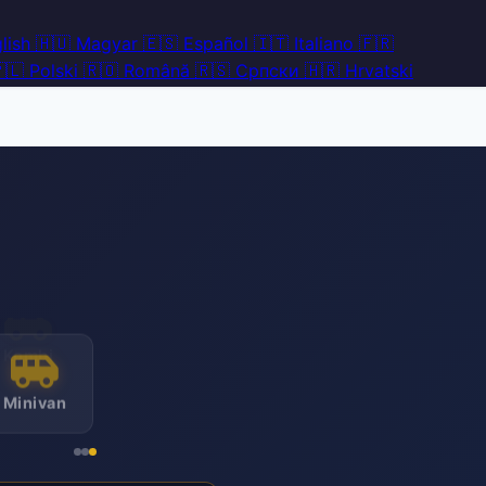
lish
🇭🇺
Magyar
🇪🇸
Español
🇮🇹
Italiano
🇫🇷
🇱
Polski
🇷🇴
Română
🇷🇸
Српски
🇭🇷
Hrvatski
Minivan