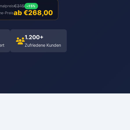
€315
malpreis
–15%
ab €268,00
ne-Preis
1.200+
ert
Zufriedene Kunden