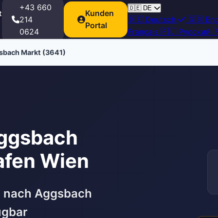
+43 660
🇩🇪
DE
Kunden
t
214
🇩🇪
Deutsch
🇬🇧
Eng
Portal
0624
Français
🇷🇺
Русский

sbach Markt (3641)
Aggsbach
afen Wien
n nach Aggsbach
ügbar