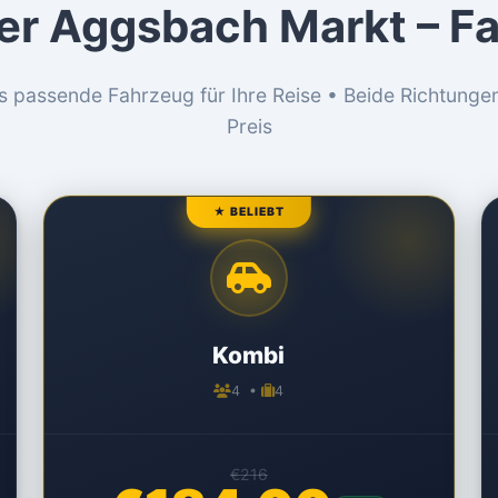
fer Aggsbach Markt – F
s passende Fahrzeug für Ihre Reise • Beide Richtunge
Preis
★ BELIEBT
Kombi
4 •
4
€216