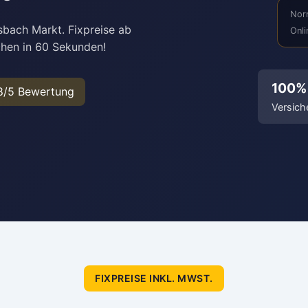
Nor
sbach Markt. Fixpreise ab
Onli
chen in 60 Sekunden!
100%
8/5 Bewertung
Versich
FIXPREISE INKL. MWST.