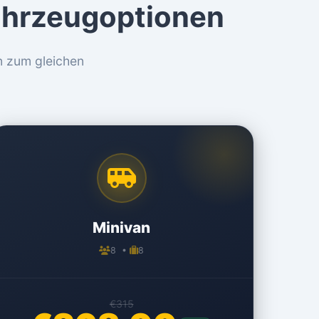
ahrzeugoptionen
n zum gleichen
Minivan
8 •
8
€315