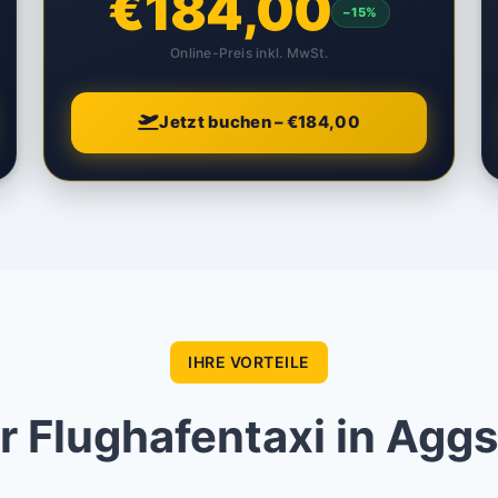
€184,00
–15%
Online-Preis inkl. MwSt.
Jetzt buchen – €184,00
IHRE VORTEILE
 Flughafentaxi in Agg