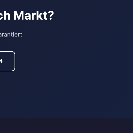
ach Markt?
rantiert
4