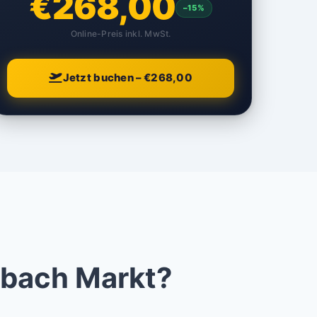
€268,00
–15%
Online-Preis inkl. MwSt.
Jetzt buchen – €268,00
sbach Markt?