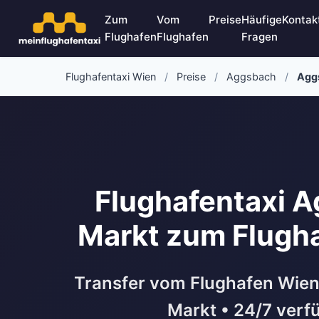
Zum
Vom
Preise
Häufige
Kontak
Flughafen
Flughafen
Fragen
Flughafentaxi Wien
/
Preise
/
Aggsbach
/
Agg
Flughafentaxi 
Markt zum Flugh
Transfer vom Flughafen Wie
Markt • 24/7 verf