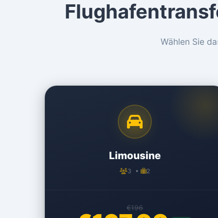
Flughafentrans
Wählen Sie da
Limousine
3 •
2
€196